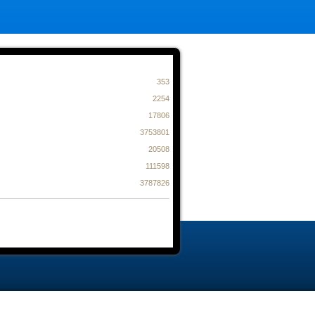
353
2254
17806
3753801
20508
111598
3787826