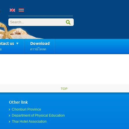
------------------------------
---------------------
-----
tact us
Download
่อ
ดาวน์โหลด
TOP
Other link
Chonburi Province
Department of Physical Education
Thai Hotel Association