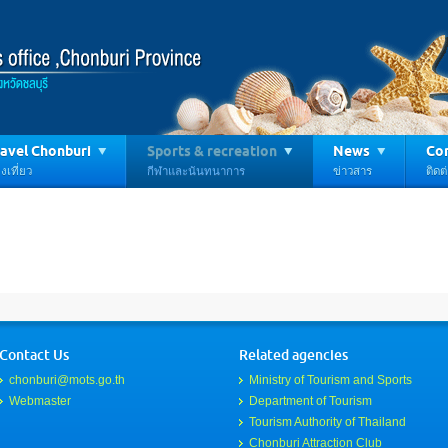
avel Chonburi
Sports & recreation
News
Con
งเที่ยว
กีฬาและนันทนาการ
ข่าวสาร
ติดต
Contact Us
Related agencies
chonburi@mots.go.th
Ministry of Tourism and Sports
Webmaster
Department of Tourism
Tourism Authority of Thailand
Chonburi Attraction Club