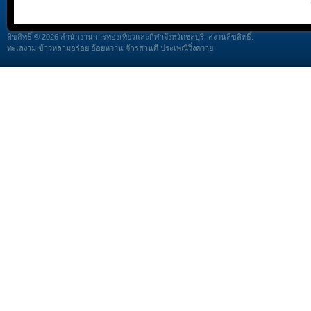
ลิขสิทธิ์ © 2026 สำนักงานการท่องเที่ยวและกีฬาจังหวัดชลบุรี. สงวนลิขสิทธิ์.
ทะเลงาม ข้าวหลามอร่อย อ้อยหวาน จักรสานดี ประเพณีวิ่งควาย